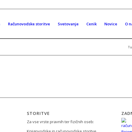
s
Računovodske storitve
Svetovanje
Cenik
Novice
O n
Tu
STORITVE
ZAD
Za vse vrste pravnih ter fizičnih oseb:
Knjigovodske in računovodske storitve
Pojem