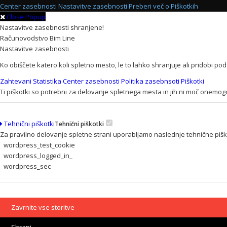
Center zasebnosti
Nastavitve zasebnosti
Preberi več o Piškotkih
Close Popup
Nastavitve zasebnosti shranjene!
Računovodstvo Bim Line
Nastavitve zasebnosti
Ko obiščete katero koli spletno mesto, le to lahko shranjuje ali pridobi p
Zahtevani
Statistika
Center zasebnosti
Politika zasebnsoti
Piškotki
Ti piškotki so potrebni za delovanje spletnega mesta in jih ni moč onemogo
Tehnični piškotki
Tehnični piškotki
Za pravilno delovanje spletne strani uporabljamo naslednje tehnične piš
wordpress_test_cookie
wordpress_logged_in_
wordpress_sec
Zavrnite vse storitve