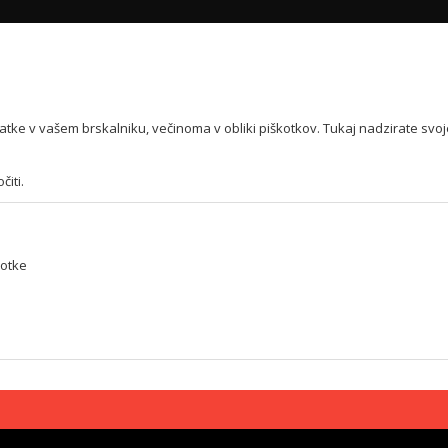
odatke v vašem brskalniku, večinoma v obliki piškotkov. Tukaj nadzirate svo
čiti.
kotke