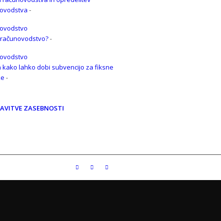
ovodstva
-
e računovodstvo?
-
n kako lahko dobi subvencijo za fiksne
ke
-
AVITVE ZASEBNOSTI