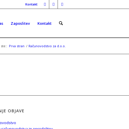
Kontakt
as
Zaposlitev
Kontakt
 ste::
Prva stran
/
Računovodstvo za d.o.o.
NJE OBJAVE
 računovodstva in opredelitev