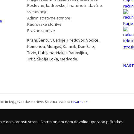
Poslovno, kadrovsko, finančno in davčno
račun
svetovanje
Administrativne storitve
je
Kaj j
Kadrovske storitve
Pravne storitve
Kranj
,
Šenčur
,
Cerklje
,
Preddvor
,
Vodice
,
Kdo i
Komenda
,
Mengeš
,
Kamnik
,
Domžale
,
stroš
Trzin
,
Ljubljana
,
Naklo
,
Radovljica
,
Tržič
,
Škofja Loka
,
Medvode
.
NAST
ke in knjigovodske storitve. Spletna izvedba
tovarna.tk
nje obiskanosti strani. S strinjanjem nam dovolite uporabo piškotkov.