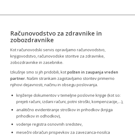
Računovodstvo za zdravnike in
zobozdravnike
Kot računovodski servis opravljamo računovodstvo,
knjigovodstvo, računovodske storitve za zdravnike,
zobozdravnike in zasebnike.
Izkušnje smo si jih pridobili, kot
pošten in zaupanja vreden
partner
. Našim strankam zagotavljamo storitev primerno
njihovi dejavnosti, načinu in obsegu poslovanja.
knjiženje dokumentov v temeljne poslovne knjige (kot so:
prejeti računi, izdani računi, potni stroški, kompenzacije,…),
analitično evidentiranje stroškov in prihodkov (knjiga
prihodkov in odhodkov),
vodenje registra osnovnih sredstev,
mesečni obračun prispevkov za zavezanca-nosilca