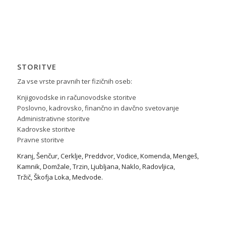
STORITVE
Za vse vrste pravnih ter fizičnih oseb:
Knjigovodske in računovodske storitve
Poslovno, kadrovsko, finančno in davčno svetovanje
Administrativne storitve
Kadrovske storitve
Pravne storitve
Kranj
,
Šenčur
,
Cerklje
,
Preddvor
,
Vodice
,
Komenda
,
Mengeš
,
Kamnik
,
Domžale
,
Trzin
,
Ljubljana
,
Naklo
,
Radovljica
,
Tržič
,
Škofja Loka
,
Medvode
.