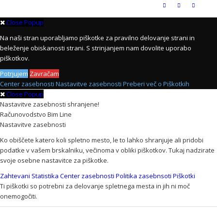
Close Popup
Na naši stran uporabljamo piškotke za pravilno delovanje strani in
beleženje obiskanosti strani. S strinjanjem nam dovolite uporabo
piškotkov.
Potrjujem
Zavračam
Center zasebnosti
Nastavitve zasebnosti
Preberi več o Piškotkih
Close Popup
Nastavitve zasebnosti shranjene!
Računovodstvo Bim Line
Nastavitve zasebnosti
Ko obiščete katero koli spletno mesto, le to lahko shranjuje ali pridobi
podatke v vašem brskalniku, večinoma v obliki piškotkov. Tukaj nadzirate
svoje osebne nastavitce za piškotke.
Zahtevani
Statistika
Center zasebnosti
Politika zasebnsoti
Piškotki
Ti piškotki so potrebni za delovanje spletnega mesta in jih ni moč
onemogočiti.