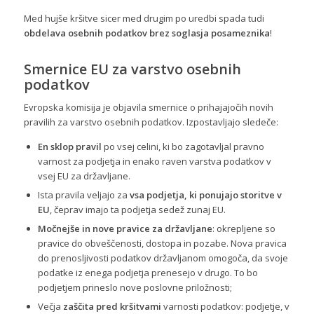
Med hujše kršitve sicer med drugim po uredbi spada tudi
obdelava osebnih podatkov brez soglasja posameznika
!
Smernice EU za varstvo osebnih
podatkov
Evropska komisija je objavila smernice o prihajajočih novih
pravilih za varstvo osebnih podatkov. Izpostavljajo sledeče:
En sklop pravil
po vsej celini, ki bo zagotavljal pravno
varnost za podjetja in enako raven varstva podatkov v
vsej EU za državljane.
Ista pravila veljajo za
vsa podjetja, ki ponujajo storitve v
EU
, čeprav imajo ta podjetja sedež zunaj EU.
Močnejše in nove pravice za državljane
: okrepljene so
pravice do obveščenosti, dostopa in pozabe. Nova pravica
do prenosljivosti podatkov državljanom omogoča, da svoje
podatke iz enega podjetja prenesejo v drugo. To bo
podjetjem prineslo nove poslovne priložnosti;
Večja
zaščita pred kršitvami
varnosti podatkov: podjetje, v