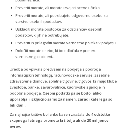
posameznika.
Preveriti morate, ali morate izvajati ocene učinka.
Preveriti morate, ali potrebujete odgovorno osebo za
varstvo osebnih podatkov.
Uskladiti morate postopke za odstranitev osebnih
podatkov, ki jih ne potrebujete.
Preveriti in prilagoditi morate varnostne politike v podjetju.
Določiti morate osebo, ki bo odločala v primeru
varnostnega incidenta.
Uredba bo vplivala predvsem na podjetja s področja
informacijskih tehnologij, računovodske servise, zasebne
zdravstvene domove, spletne trgovine, trgovce, ki imajo klube
zvestobe, banke, zavarovalnice, kadrovske agencije in
podobna podjetja.
Osebni podatki pa se bodo lahko
uporabljali izključno samo za namen, zaradi katerega so
bili dani.
Za najhujše kršitve bo lahko kazen znašala
do 4 odstotke
skupnega letnega prometa kršitelja ali do 20 milijonov
evrov
.