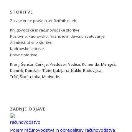
STORITVE
Za vse vrste pravnih ter fizičnih oseb:
Knjigovodske in računovodske storitve
Poslovno, kadrovsko, finančno in davčno svetovanje
Administrativne storitve
Kadrovske storitve
Pravne storitve
Kranj
,
Šenčur
,
Cerklje
,
Preddvor
,
Vodice
,
Komenda
,
Mengeš
,
Kamnik
,
Domžale
,
Trzin
,
Ljubljana
,
Naklo
,
Radovljica
,
Tržič
,
Škofja Loka
,
Medvode
.
ZADNJE OBJAVE
Pojem računovodstva in opredelitev računovodstva