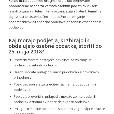
Konec maja bodo med drugim morale biti imenovane
pooblaščene osebe za varstvo osebnih podatkov
v vseh
javnih organih in telesih ter v organizacijah, katerih temeljna
dejavnost je sistematično in obsežno spremljanje
posameznikov ali obsežna obdelava posebnih vrst osebnih
podatkov.
Kaj morajo podjetja, ki zbirajo in
obdelujejo osebne podatke, storiti do
25. maja 2018?
Preveriti morate obstoječe privolitve za zbiranje in
obdelavo osebnih podatkov.
Uredbi morate prilagoditi način pridobivanja privolitev v
prihodnosti.
Poskrbeti morate za ureditev razmerij s pogodbenimi
obdelovalci.
Popisati, preveriti in prilagoditi morate zbirke osebnih
podatkov oziroma evidence dejavnosti obdelave.
Prilagoditi morate postopke, s katerimi zagotavljate pravice