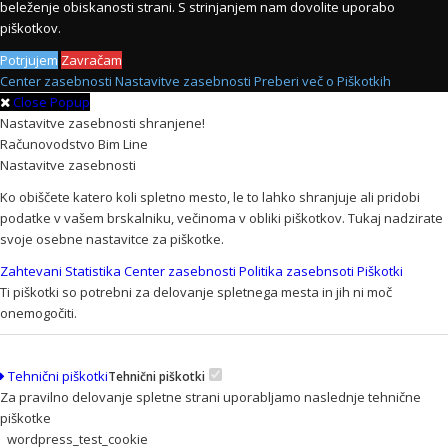
beleženje obiskanosti strani. S strinjanjem nam dovolite uporabo
piškotkov.
Potrjujem
Zavračam
Center zasebnosti
Nastavitve zasebnosti
Preberi več o Piškotkih
Close Popup
Nastavitve zasebnosti shranjene!
Računovodstvo Bim Line
Nastavitve zasebnosti
Ko obiščete katero koli spletno mesto, le to lahko shranjuje ali pridobi
podatke v vašem brskalniku, večinoma v obliki piškotkov. Tukaj nadzirate
svoje osebne nastavitce za piškotke.
Zahtevani
Statistika
Center zasebnosti
Politika zasebnsoti
Piškotki
Ti piškotki so potrebni za delovanje spletnega mesta in jih ni moč
onemogočiti.
Tehnični piškotki
Tehnični piškotki
Za pravilno delovanje spletne strani uporabljamo naslednje tehnične
piškotke
wordpress_test_cookie